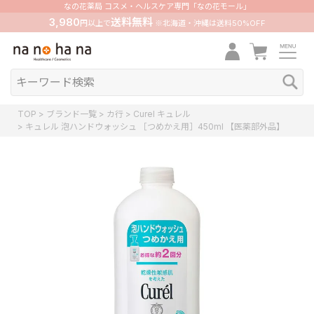
なの花薬局 コスメ・ヘルスケア専門「なの花モール」
3,980
送料無料
円以上で
※北海道・沖縄は送料50%OFF
TOP
ブランド一覧
カ行
Curel キュレル
キュレル 泡ハンドウォッシュ ［つめかえ用］450ml 【医薬部外品】