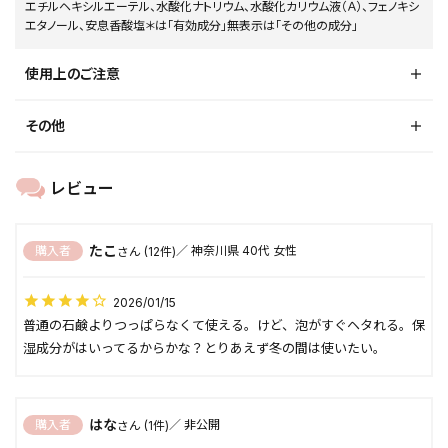
エチルヘキシルエーテル、水酸化ナトリウム、水酸化カリウム液（Ａ）、フェノキシ
エタノール、安息香酸塩＊は「有効成分」無表示は「その他の成分」
使用上のご注意
その他
たこ
購入者
神奈川県
40代
女性
12
2026/01/15
普通の石鹸よりつっぱらなくて使える。けど、泡がすぐヘタれる。保
湿成分がはいってるからかな？とりあえず冬の間は使いたい。
はな
購入者
非公開
1