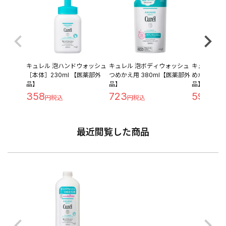
キュレル 泡ハンドウォッシュ
キュレル 泡ボディウォッシュ
キュレル コ
［本体］230ml 【医薬部外
つめかえ用 380ml【医薬部外
めかえ用 34
品】
品】
品】
358
723
598
最近閲覧した商品