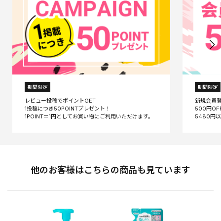
期間限定
期間限定
レビュー投稿でポイントGET
新規会員
1投稿につき50POINTプレゼント！
500円O
他のお客様はこちらの商品も見ています