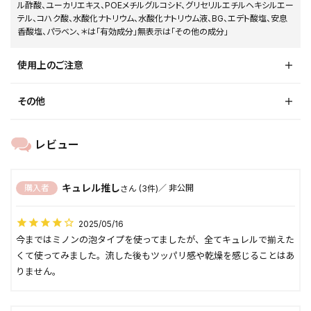
ル酢酸、ユーカリエキス、POEメチルグルコシド、グリセリルエチルヘキシルエー
テル、コハク酸、水酸化ナトリウム、水酸化ナトリウム液、BG、エデト酸塩、安息
香酸塩、パラベン、＊は「有効成分」無表示は「その他の成分」
使用上のご注意
その他
キュレル推し
購入者
非公開
3
2025/05/16
今まではミノンの泡タイプを使ってましたが、全てキュレルで揃えた
くて使ってみました。流した後もツッパリ感や乾燥を感じることはあ
りません。