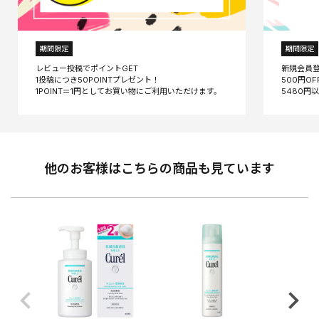
期間限定
期間限定
レビュー投稿でポイントGET
新規会員
1投稿につき50POINTプレゼント！
500円O
他のお客様はこちらの商品も見ています