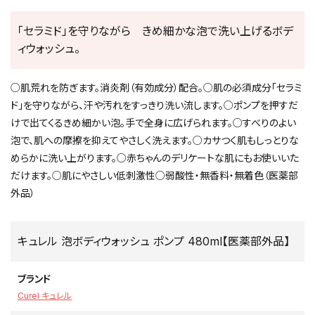
「セラミド」を守りながら きめ細かな泡で洗い上げるボデ
ィウォッシュ。
○肌荒れを防ぎます。消炎剤（有効成分）配合。○肌の必須成分「セラミ
ド」を守りながら、汗や汚れをすっきり洗い流します。○ポンプを押すだ
けで出てくるきめ細かい泡。手で全身に広げられます。○すべりのよい
泡で、肌への摩擦を抑えてやさしく洗えます。○カサつく肌もしっとりな
めらかに洗い上がります。○赤ちゃんのデリケートな肌にもお使いいた
だけます。○肌にやさしい低刺激性○弱酸性・無香料・無着色（医薬部
外品）
キュレル 泡ボディウォッシュ ポンプ 480ml【医薬部外品】
ブランド
Curel キュレル