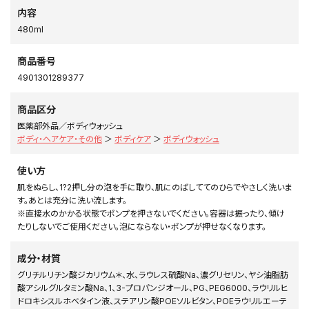
内容
480ml
商品番号
4901301289377
商品区分
医薬部外品／ボディウォッシュ
ボディ・ヘアケア・その他
＞
ボディケア
＞
ボディウォッシュ
使い方
肌をぬらし、1?2押し分の泡を手に取り、肌にのばしててのひらでやさしく洗いま
す。あとは充分に洗い流します。
※直接水のかかる状態でポンプを押さないでください。容器は振ったり、傾け
たりしないでご使用ください。泡にならない・ポンプが押せなくなります。
成分・材質
グリチルリチン酸ジカリウム＊、水、ラウレス硫酸Na、濃グリセリン、ヤシ油脂肪
酸アシルグルタミン酸Na、1、3-プロパンジオール、PG、PEG6000、ラウリルヒ
ドロキシスルホベタイン液、ステアリン酸POEソルビタン、POEラウリルエーテ