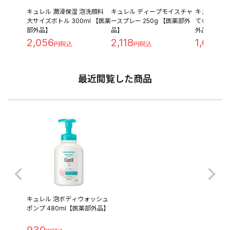
キュレル 潤浸保湿 泡洗顔料
キュレル ディープモイスチャ
キュレル 潤浸
大サイズボトル 300ml 【医薬
ースプレー 250g 【医薬部外
てもしっとり 
部外品】
品】
外品】
2,056
2,118
1,680
最近閲覧した商品
キュレル 泡ボディウォッシュ
ポンプ 480ml【医薬部外品】
930