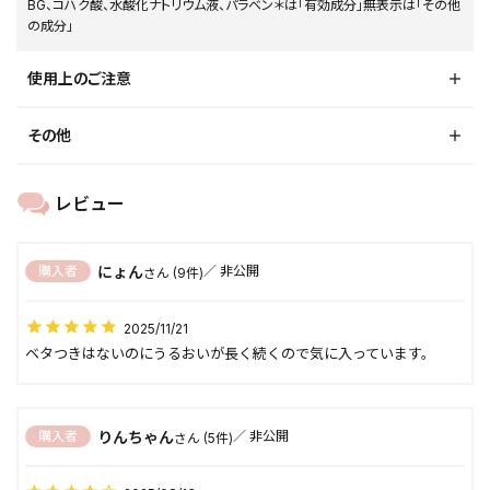
BG、コハク酸、水酸化ナトリウム液、パラベン＊は「有効成分」無表示は「その他
の成分」
使用上のご注意
その他
にょん
購入者
非公開
9
2025/11/21
ベタつきはないのにうるおいが長く続くので気に入っています。
りんちゃん
購入者
非公開
5