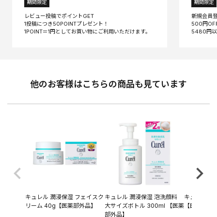
期間限定
期間限定
レビュー投稿でポイントGET
新規会員
1投稿につき50POINTプレゼント！
500円O
他のお客様はこちらの商品も見ています
キュレル 潤浸保湿 フェイスク
キュレル 潤浸保湿 泡洗顔料
キュレル 潤浸
リーム 40g【医薬部外品】
大サイズボトル 300ml 【医薬
【医薬部外
部外品】