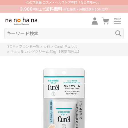
なの花薬局 コスメ・ヘルスケア専門「なの花モール」
3,980
送料無料
円以上で
※北海道・沖縄は送料50%OFF
TOP
ブランド一覧
カ行
Curel キュレル
キュレル ハンドクリーム 50g 【医薬部外品】