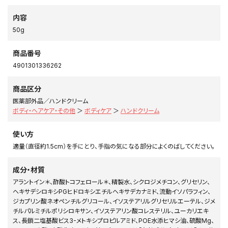
内容
50g
商品番号
4901301336262
商品区分
医薬部外品／ハンドクリーム
ボディ・ヘアケア・その他
＞
ボディケア
＞
ハンドクリーム
使い方
適量（直径約1.5cm）を手にとり、手指の気になる部分によくのばしてください。
成分・材質
アラントイン＊、酢酸トコフェロール＊、精製水、シクロジメチコン、グリセリン、
ヘキサデシロキシPGヒドロキシエチルヘキサデカナミド、流動イソパラフィン、
ジカプリン酸ネオペンチルグリコール、イソステアリルグリセリルエーテル、ジメ
チルパルミチルポリシロキサン、イソステアリン酸コレステリル、ユーカリエキ
ス、長鎖二塩基酸ビス3-メトキシプロピルアミド、POE水添ヒマシ油、硫酸Mg、