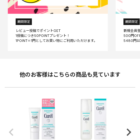
期間限定
期間限定
レビュー投稿でポイントGET
新規会員
1投稿につき50POINTプレゼント！
500円O
他のお客様はこちらの商品も見ています