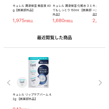
キュレル 潤浸保湿 美容液 40
キュレル 潤浸保湿 化粧水 3 と
キュレル 
g【医薬部外品】
てもしっとり 150ml 【医薬部
ースプレー 2
外品】
品】
1,975
1,680
2,118
最近閲覧した商品
キュレル リップケアバーム 4.
2g 【医薬部外品】