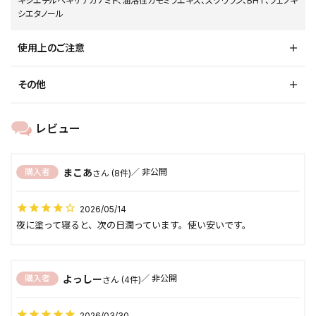
キシエチルヘキサデカナミド、油溶性カモミラエキス、スクワラン、BHT、フェノキ
シエタノール
使用上のご注意
その他
まこあ
購入者
非公開
8
2026/05/14
夜に塗って寝ると、次の日潤っています。使い安いです。
よっしー
購入者
非公開
4
2026/03/30