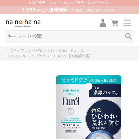
なの花薬局 コスメ・ヘルスケア専門「なの花モール」
3,980
送料無料
円以上で
※北海道・沖縄は送料50%OFF
TOP
ブランド一覧
カ行
Curel キュレル
キュレル リップケアバーム 4.2g 【医薬部外品】