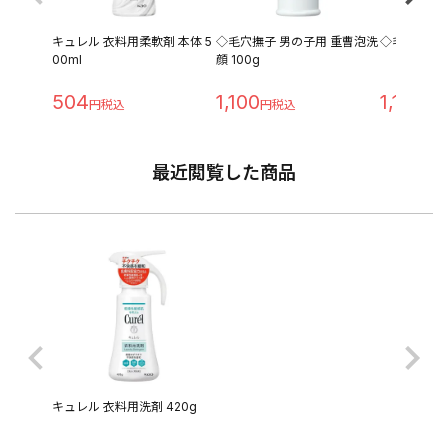
キュレル 衣料用柔軟剤 本体 5
◇毛穴撫子 男の子用 重曹泡洗
◇毛穴撫子 重
00ml
顔 100g
504
1,100
1,100
最近閲覧した商品
キュレル 衣料用洗剤 420g