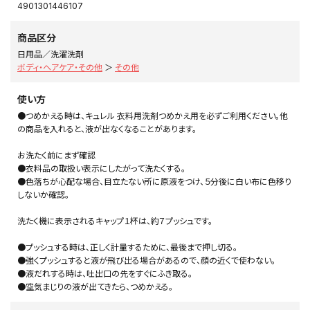
4901301446107
商品区分
日用品／洗濯洗剤
ボディ・ヘアケア・その他
＞
その他
使い方
●つめかえる時は、キュレル 衣料用洗剤つめかえ用を必ずご利用ください。他
の商品を入れると、液が出なくなることがあります。
お洗たく前にまず確認
●衣料品の取扱い表示にしたがって洗たくする。
●色落ちが心配な場合、目立たない所に原液をつけ、５分後に白い布に色移り
しないか確認。
洗たく機に表示されるキャップ１杯は、約７プッシュです。
●プッシュする時は、正しく計量するために、最後まで押し切る。
●強くプッシュすると液が飛び出る場合があるので、顔の近くで使わない。
●液だれする時は、吐出口の先をすぐにふき取る。
●空気まじりの液が出てきたら、つめかえる。