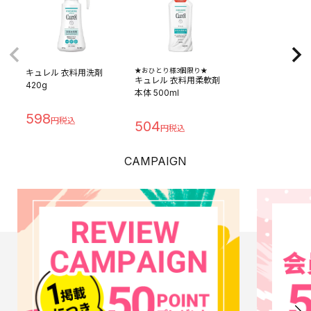
★おひとり様3個限り★
キュレル 衣料用洗剤
キュレル 衣料用柔軟剤
420g
本体 500ml
598
504
CAMPAIGN