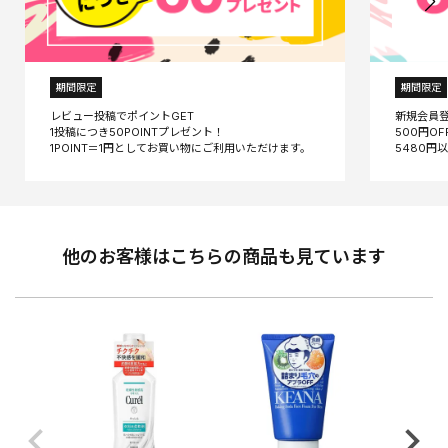
期間限定
期間限定
レビュー投稿でポイントGET
新規会員
1投稿につき50POINTプレゼント！
500円O
他のお客様はこちらの商品も見ています