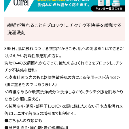
繊維が荒れることをブロックし、チクチク不快感を緩和する
洗濯洗剤
365日、肌に触れつづける衣類だからこそ、肌への刺激※１はできるだ
け抑えたい乾燥性敏感肌の方に。
洗たく中の衣類擦れから守って、繊維のささくれ※２をブロックし、チク
チク不快感を緩和。
＜皮膚科医協力のもと乾燥性敏感肌の方による使用テスト済※３＞
（肌に塗るものではありません）
＜繊維なめらか改質洗浄成分＞洗浄しながら、チクチク服を肌あたり
なめらか服に変える。
＜抗菌※４・消臭・部屋干しＯＫ＞衣類に残したくない汗や皮脂汚れを
落とし、ニオイ菌※５の増殖まで抑制※４。
●赤ちゃんの衣類にも
●蛍光剤※６・漂白剤・着色料無添加