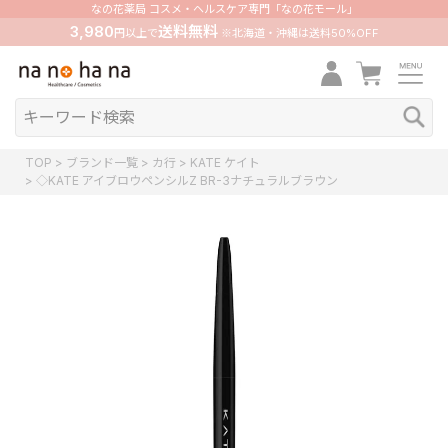
なの花薬局 コスメ・ヘルスケア専門「なの花モール」
3,980
送料無料
円以上で
※北海道・沖縄は送料50%OFF
TOP
ブランド一覧
カ行
KATE ケイト
◇KATE アイブロウペンシルZ BR-3ナチュラルブラウン