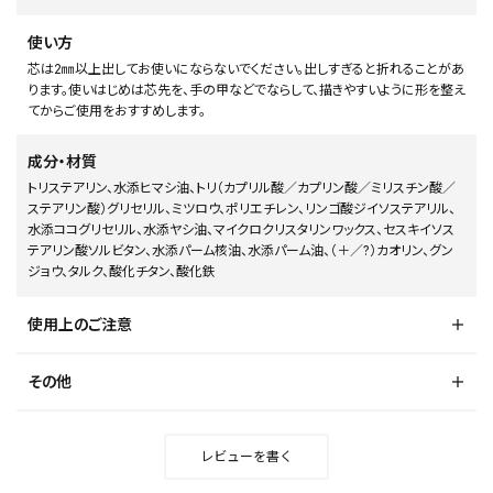
使い方
芯は2㎜以上出してお使いにならないでください。出しすぎると折れることがあ
ります。使いはじめは芯先を、手の甲などでならして、描きやすいように形を整え
てからご使用をおすすめします。
成分・材質
トリステアリン、水添ヒマシ油、トリ（カプリル酸／カプリン酸／ミリスチン酸／
ステアリン酸）グリセリル、ミツロウ、ポリエチレン、リンゴ酸ジイソステアリル、
水添ココグリセリル、水添ヤシ油、マイクロクリスタリンワックス、セスキイソス
テアリン酸ソルビタン、水添パーム核油、水添パーム油、（＋／?）カオリン、グン
ジョウ、タルク、酸化チタン、酸化鉄
使用上のご注意
その他
レビューを書く