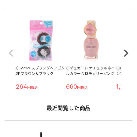
◇マペペ スプリングヘアゴム
◇デュカート ナチュラルネイ
◇KATE 
2Pブラウン＆ブラック
ルカラー N13チェリーピンク
ンアイブロウ
264
660
1,210
最近閲覧した商品