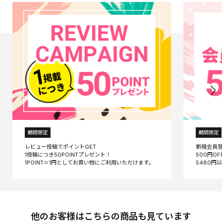
期間限定
期間限定
レビュー投稿でポイントGET
新規会員
1投稿につき50POINTプレゼント！
500円O
他のお客様はこちらの商品も見ています