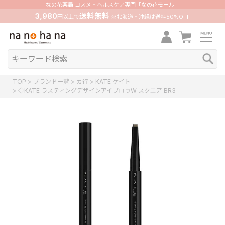
なの花薬局 コスメ・ヘルスケア専門「なの花モール」
3,980
送料無料
円以上で
※北海道・沖縄は送料50%OFF
TOP
ブランド一覧
カ行
KATE ケイト
◇KATE ラスティングデザインアイブロウW スクエア BR3