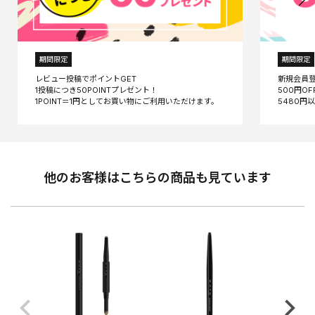
期間限定
期間限定
レビュー投稿でポイントGET
新規会員
1投稿につき50POINTプレゼント！
500円O
他のお客様はこちらの商品も見ています