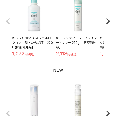
キュレル 潤浸保湿 ジェルロー
キュレル ディープモイスチャ
キュレル 潤
ション（顔・からだ用） 220m
ースプレー 250g 【医薬部外
っとり つめ
l【医薬部外品】
品】
薬部外品】
1,072
2,118
1,209
NEW