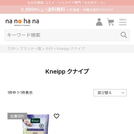
なの花薬局 コスメ・ヘルスケア専門「なの花モール」
3,980
送料無料
円以上で
※北海道・沖縄は送料50%OFF
TOP
ブランド一覧
カ行
Kneipp クナイプ
Kneipp クナイプ
1
件中
1
-
1
件表示
在庫切れ