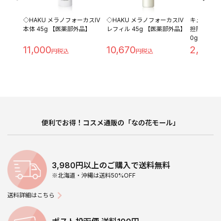
◇HAKU メラノフォーカスIV
◇HAKU メラノフォーカスIV
キュレル 
本体 45g 【医薬部外品】
レフィル 45g 【医薬部外品】
担防止ベース 
0g
11,000
10,670
2,280
便利でお得！コスメ通販の「なの花モール」
3,980円以上のご購入で送料無料
※北海道・沖縄は送料50%OFF
送料詳細はこちら