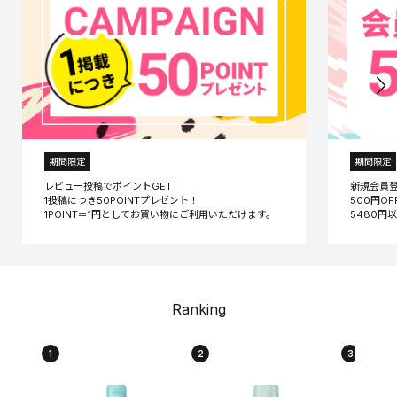
期間限定
期間限定
レビュー投稿でポイントGET
新規会員
1投稿につき50POINTプレゼント！
500円O
Ranking
1
2
3