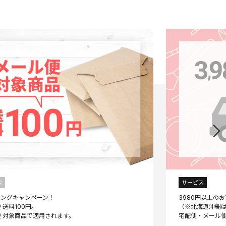
定
サービス
ニングキャンペーン！
3980円以上の
 送料100円。
（※北海道沖縄は