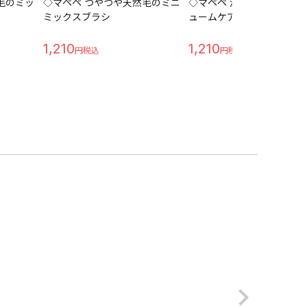
毛のミッ
◇マペペ つやつや天然毛のミニ
◇マペペ 濃密天然毛のミ
ミックスブラシ
ュームケアブラシ
1,210
1,210