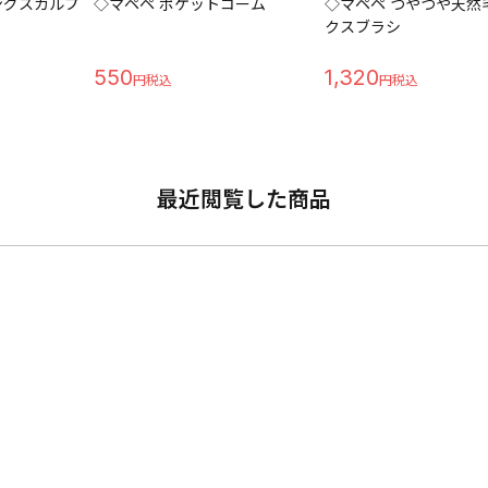
ングスカルプ
◇マペペ ポケットコーム
◇マペペ つやつや天然
クスブラシ
550
1,320
最近閲覧した商品