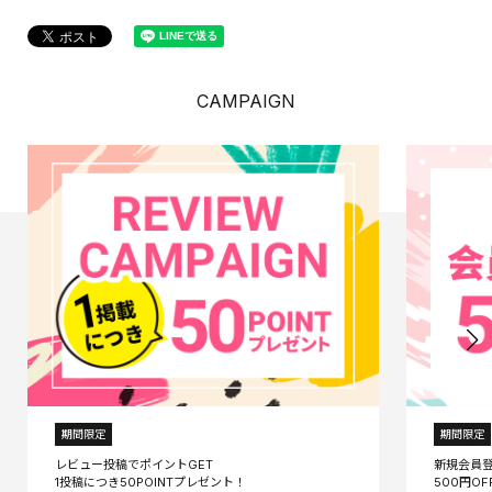
CAMPAIGN
期間限定
期間限定
レビュー投稿でポイントGET
新規会員
1投稿につき50POINTプレゼント！
500円O