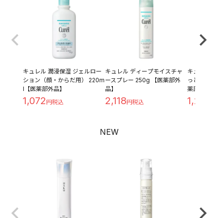
キュレル 潤浸保湿 ジェルロー
キュレル ディープモイスチャ
キュレル 潤
ション（顔・からだ用） 220m
ースプレー 250g 【医薬部外
っとり つめ
l【医薬部外品】
品】
薬部外品】
1,072
2,118
1,209
NEW