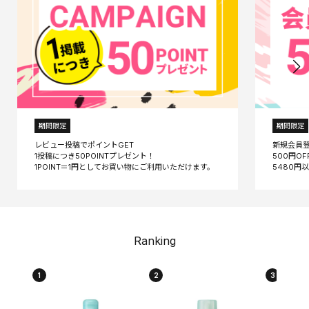
期間限定
期間限定
レビュー投稿でポイントGET
新規会員
1投稿につき50POINTプレゼント！
500円O
Ranking
1
2
3