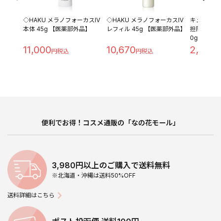
◇HAKU メラノフォーカスIV
◇HAKU メラノフォーカスIV
キュレル 
本体 45g 【医薬部外品】
レフィル 45g 【医薬部外品】
担防止ベース 
0g
11,000
10,670
2,280
便利でお得！コスメ通販の「なの花モール」
3,980円以上のご購入で送料無料
※北海道・沖縄は送料50%OFF
送料詳細はこちら