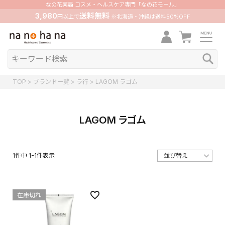
なの花薬局 コスメ・ヘルスケア専門「なの花モール」
3,980
送料無料
円以上で
※北海道・沖縄は送料50%OFF
TOP
ブランド一覧
ラ行
LAGOM ラゴム
LAGOM ラゴム
1
件中
1
-
1
件表示
在庫切れ