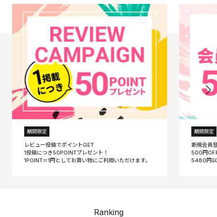
期間限定
期間限定
レビュー投稿でポイントGET
新規会員
1投稿につき50POINTプレゼント！
500円O
Ranking