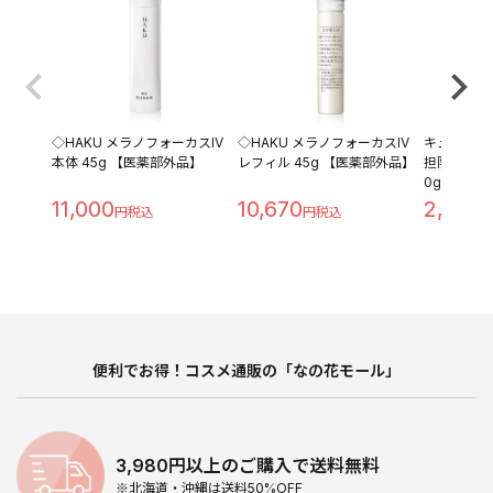
◇HAKU メラノフォーカスIV
◇HAKU メラノフォーカスIV
キュレル 
本体 45g 【医薬部外品】
レフィル 45g 【医薬部外品】
担防止ベース 
0g
11,000
10,670
2,280
便利でお得！コスメ通販の「なの花モール」
3,980円以上のご購入で送料無料
※北海道・沖縄は送料50%OFF