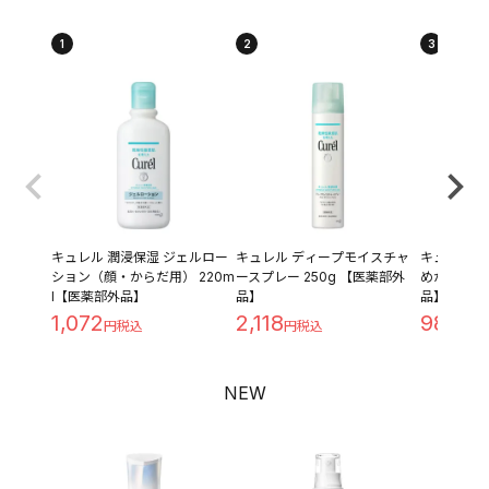
1
2
3
キュレル 潤浸保湿 ジェルロー
キュレル ディープモイスチャ
キュレル 潤
ション（顔・からだ用） 220m
ースプレー 250g 【医薬部外
めかえ用 1
l【医薬部外品】
品】
品】
1,072
2,118
980
NEW