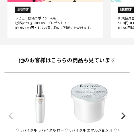
期間限定
期間限定
レビュー投稿でポイントGET
新規会員
1投稿につき50POINTプレゼント！
500円O
他のお客様はこちらの商品も見ています
◇リバイタル リバイタル ロー
◇リバイタル エマルジョン III
◇リバイタル