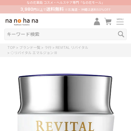
なの花薬局 コスメ・ヘルスケア専門「なの花モール」
3,980
送料無料
円以上で
※北海道・沖縄は送料50%OFF
TOP
ブランド一覧
ラ行
REVITAL リバイタル
◇リバイタル エマルジョン III