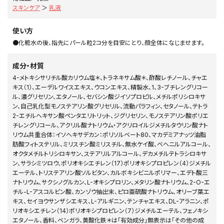
スキンケア
＞
乳液
使い方
●化粧水の後、指先にパール粒2コ分を目安にとり、顔全体になじませます。
成分・材質
4-メトキシサリチル酸カリウム塩＊、トラネキサム酸＊、酢酸レチノール、チャエ
キス（1）、エーデルワイスエキス、ウコンエキス、精製水、1、3-ブチレングリコー
ル、濃グリセリン、エタノール、セバシン酸ジイソプロピル、メチルポリシロキサ
ン、自己乳化型モノステアリン酸グリセリル、流動パラフィン、セタノール、テトラ
2-エチルヘキサン酸ペンタエリトリット、ジグリセリン、モノステアリン酸ポリエ
チレングリコール、アクリル酸ナトリウム・アクリロイルジメチルタウリン酸ナト
リウム共重合体：イソヘキサデカン：ポリソルベート80、マカデミアナッツ油脂
肪酸フィトステリル、ミリスチン酸ミリスチル、無水ケイ酸、ベヘニルアルコール、
オクタメチルトリシロキサン、ステアリルアルコール、デカメチルテトラシロキサ
ン、サラシミツロウ、ポリオキシエチレン（17）ポリオキシプロピレン（4）ジメチル
エーテル、トリステアリン酸ソルビタン、カルボキシビニルポリマー、エデト酸三
ナトリウム、サクシノグルカン、L-オキシプロリン、メタリン酸ナトリウム、2-O-エ
チル-L-アスコルビン酸、カンゾウ抽出末、ピロ亜硫酸ナトリウム、オリーブ葉エ
キス、セイヨウサンザシエキス、L-アルギニン、テンチャエキス、DL-アラニン、ポ
リオキシエチレン（14）ポリオキシプロピレン（7）ジメチルエーテル、フェノキシ
エタノール、香料、ベンガラ、黄酸化鉄＊は「有効成分」無表示は「その他の成