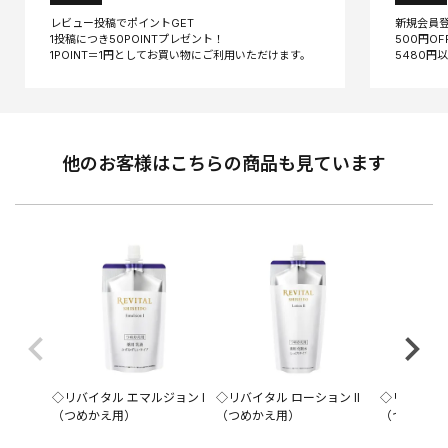
レビュー投稿でポイントGET
新規会員
1投稿につき50POINTプレゼント！
500円O
他のお客様はこちらの商品も見ています
◇リバイタル エマルジョン I
◇リバイタル ローション II
◇リバイタル
（つめかえ用）
（つめかえ用）
（つめかえ