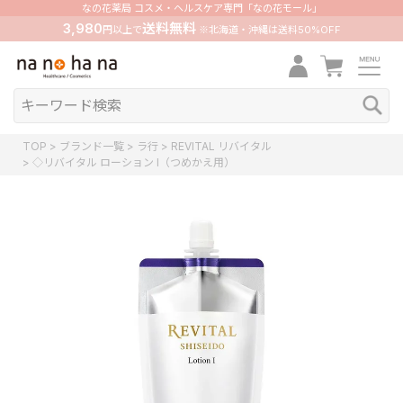
なの花薬局 コスメ・ヘルスケア専門「なの花モール」
3,980
送料無料
円以上で
※北海道・沖縄は送料50%OFF
TOP
ブランド一覧
ラ行
REVITAL リバイタル
◇リバイタル ローション I（つめかえ用）