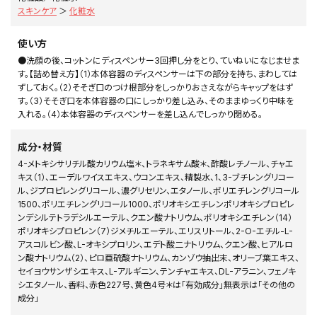
スキンケア
＞
化粧水
使い方
●洗顔の後、コットンにディスペンサー3回押し分をとり、ていねいになじませま
す。【詰め替え方】（1）本体容器のディスペンサーは下の部分を持ち、まわしては
ずしておく。（2）そそぎ口のつけ根部分をしっかりおさえながらキャップをはず
す。（3）そそぎ口を本体容器の口にしっかり差し込み、そのままゆっくり中味を
入れる。（4）本体容器のディスペンサーを差し込んでしっかり閉める。
成分・材質
4-メトキシサリチル酸カリウム塩＊、トラネキサム酸＊、酢酸レチノール、チャエ
キス（1）、エーデルワイスエキス、ウコンエキス、精製水、1、3-ブチレングリコー
ル、ジプロピレングリコール、濃グリセリン、エタノール、ポリエチレングリコール
1500、ポリエチレングリコール1000、ポリオキシエチレンポリオキシプロピレ
ンデシルテトラデシルエーテル、クエン酸ナトリウム、ポリオキシエチレン（14）
ポリオキシプロピレン（7）ジメチルエーテル、エリスリトール、2-O-エチル-L-
アスコルビン酸、L-オキシプロリン、エデト酸二ナトリウム、クエン酸、ヒアルロ
ン酸ナトリウム（2）、ピロ亜硫酸ナトリウム、カンゾウ抽出末、オリーブ葉エキス、
セイヨウサンザシエキス、L-アルギニン、テンチャエキス、DL-アラニン、フェノキ
シエタノール、香料、赤色227号、黄色4号＊は「有効成分」無表示は「その他の
成分」