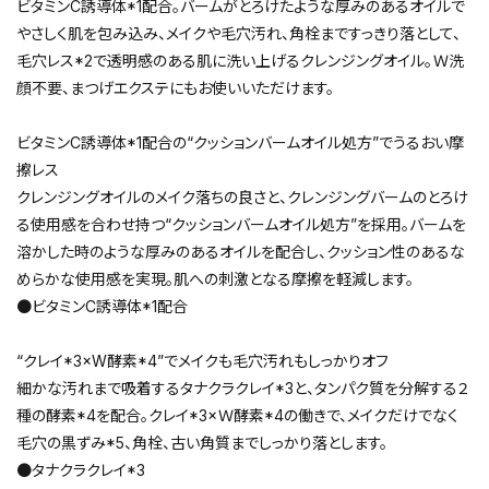
ビタミンC誘導体*1配合。バームがとろけたような厚みのあるオイルで
やさしく肌を包み込み、メイクや毛穴汚れ、角栓まですっきり落として、
毛穴レス*2で透明感のある肌に洗い上げるクレンジングオイル。Ｗ洗
顔不要、まつげエクステにもお使いいただけます。
ビタミンC誘導体*1配合の“クッションバームオイル処方”でうるおい摩
擦レス
クレンジングオイルのメイク落ちの良さと、クレンジングバームのとろけ
る使用感を合わせ持つ“クッションバームオイル処方”を採用。バームを
溶かした時のような厚みのあるオイルを配合し、クッション性のあるな
めらかな使用感を実現。肌への刺激となる摩擦を軽減します。
●ビタミンC誘導体*1配合
“クレイ*3×W酵素*4”でメイクも毛穴汚れもしっかりオフ
細かな汚れまで吸着するタナクラクレイ*3と、タンパク質を分解する２
種の酵素*4を配合。クレイ*3×Ｗ酵素*4の働きで、メイクだけでなく
毛穴の黒ずみ*5、角栓、古い角質までしっかり落とします。
●タナクラクレイ*3