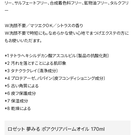
リー、サルフェートフリー、合成着色料フリー、鉱物油フリー、タルクフリ
ー
Ｗ洗顔不要／マツエクOＫ／シトラスの香り
Ｗ洗顔不要で時短にも。なめらかな使い心地でまつげエクステの方に
もお使いいただます。
*1 テトラヘキシルデカン酸アスコルビル〔製品の抗酸化剤〕
*2 汚れを落とすことによる肌印象
*3 タナクラクレイ〔清浄成分〕
*4 プロテアーゼ、パパイン〔皮フコンディショニング成分〕
*5 古い角質による
*6 皮フ保護成分
*7 保湿成分
*8 乾燥による
ロゼット 夢みる ポアクリアバームオイル 170ml