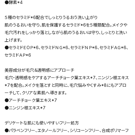
●酵素*4
５種のセラミド*6配合でしっとりうるおう洗い上がり
肌のうるおいを守り、肌を保護するセラミド*6を５種類配合。メイクや
毛穴汚れをしっかり落としながら肌のうるおいは守り、しっとりと洗い
上げます。
●セラミドＥОＰ*6、セラミドＮＧ*6、セラミドＮＰ*6、セラミドＡＧ*6、
セラミドＡＰ*6
美容成分が毛穴＆透明感にアプローチ
毛穴・透明感をケアするアーチチョーク葉エキス*7、ニンジン根エキス
*7を配合。メイクを落とすと同時に、毛穴悩みやくすみ*8にもアプロ
ーチして、クリアな素肌へ導きます。
●アーチチョーク葉エキス*7
●ニンジン根エキス*7
デリケートな肌にも使いやすいフリー処方
●パラベンフリー、エタノールフリー、シリコーンフリー、合成ポリマーフ