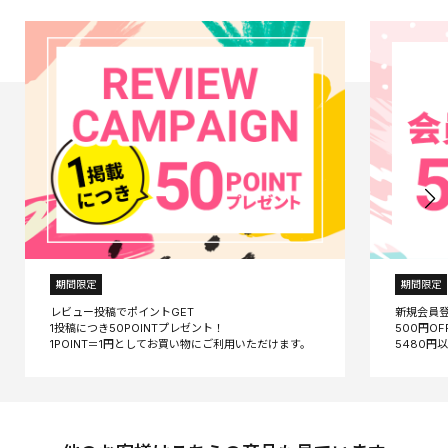
期間限定
期間限定
レビュー投稿でポイントGET
新規会員
1投稿につき50POINTプレゼント！
500円O