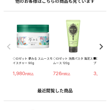
他のお客様はこちらの商品も見ています
◇ロゼット 夢みる スムースモ
◇ロゼット 洗顔パスタ 海泥ス
■DEW ア
イスチャー 90g
ムース 120g
プ 170ml
1,980
726
3,850
最近閲覧した商品