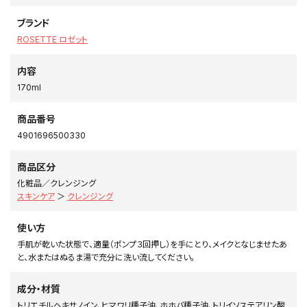
ブランド
ROSETTE ロゼット
内容
170ml
商品番号
4901696500330
商品区分
化粧品／クレンジング
スキンケア
＞
クレンジング
使い方
手肌が乾いた状態で、適量（ポンプ３回押し）を手にとり、メイクとなじませたあ
と、水またはぬるま湯で充分に洗い流してください。
成分・材質
トリエチルヘキサノイン、ヒマワリ種子油、ホホバ種子油、トリイソステアリン酸