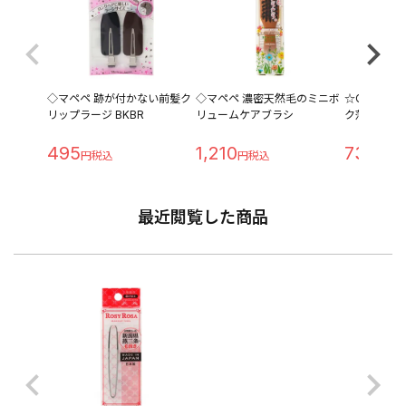
◇マペペ 跡が付かない前髪ク
◇マペペ 濃密天然毛のミニボ
☆COW BR
リップラージ BKBR
リュームケアブラシ
ク落とし オ
495
1,210
731
最近閲覧した商品