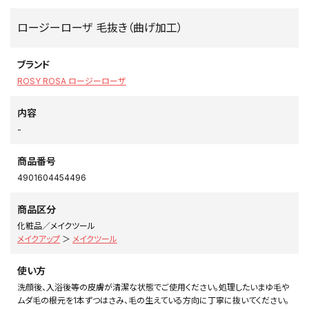
ロージーローザ 毛抜き（曲げ加工）
ブランド
ROSY ROSA ロージーローザ
内容
-
商品番号
4901604454496
商品区分
化粧品／メイクツール
メイクアップ
＞
メイクツール
使い方
洗顔後、入浴後等の皮膚が清潔な状態でご使用ください。処理したいまゆ毛や
ムダ毛の根元を1本ずつはさみ、毛の生えている方向に丁寧に抜いてください。