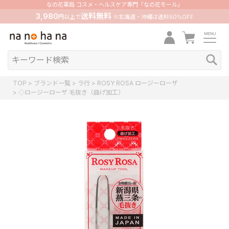
なの花薬局 コスメ・ヘルスケア専門「なの花モール」
3,980
送料無料
円以上で
※北海道・沖縄は送料50%OFF
TOP
ブランド一覧
ラ行
ROSY ROSA ロージーローザ
◇ロージーローザ 毛抜き（曲げ加工）