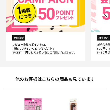
期間限定
期間限定
レビュー投稿でポイントGET
新規会員
1投稿につき50POINTプレゼント！
500円O
他のお客様はこちらの商品も見ています