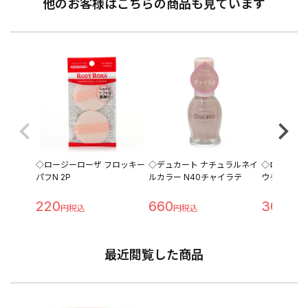
他のお客様はこちらの商品も見ています
◇ロージーローザ フロッキー
◇デュカート ナチュラルネイ
◇ロージー
パフN 2P
ルカラー N40チャイラテ
ウチップ〈
220
660
308
最近閲覧した商品