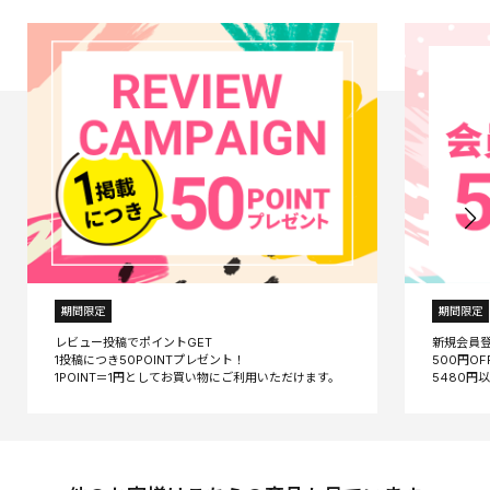
期間限定
期間限定
レビュー投稿でポイントGET
新規会員
1投稿につき50POINTプレゼント！
500円O