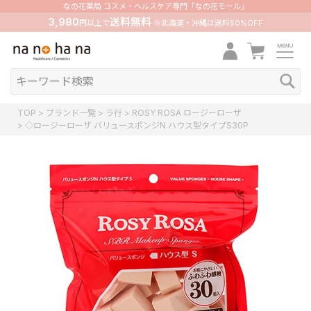
なの花薬局 コスメ・ヘルスケア専門「なの花モール」
3,980
送料無料
円以上で
※北海道・沖縄は送料50%OFF
TOP
ブランド一覧
ラ行
ROSY ROSA ロージーローザ
◇ロージーローザ バリュースポンジN ハウス型タイプS30P