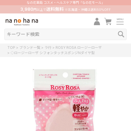
なの花薬局 コスメ・ヘルスケア専門「なの花モール」
3,980
送料無料
円以上で
※北海道・沖縄は送料50%OFF
TOP
ブランド一覧
ラ行
ROSY ROSA ロージーローザ
◇ロージーローザ シフォンタッチスポンジNダイヤ型