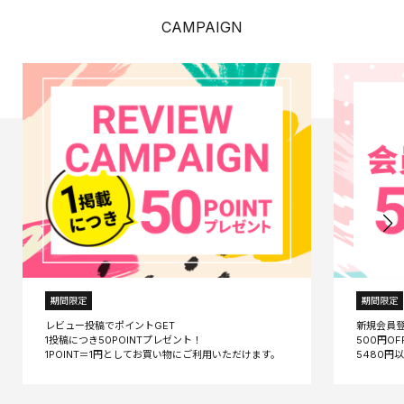
CAMPAIGN
期間限定
期間限定
レビュー投稿でポイントGET
新規会員
1投稿につき50POINTプレゼント！
500円O