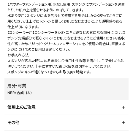
【パウダーファンデーション用】水なし使用：スポンジにファンデーションを適量
とり、お肌の上を滑らせるようにのばしていきます。
水あり使用：スポンジに水を含ませて使用する場合は、かたく絞ってからご使
用ください。仕上げにトントンと優しくお肌になじませると、より透明感のある
仕上がりになります。
【コンシーラー用】コンシーラーをシミ・ニキビ跡などの気になる部分につけ、ス
ポンジ先端部分で軽くトントンとお肌になじませるようにご使用ください。吸収
性が高いため、リキッド・クリームファンデーションをご使用の場合は、直接スポ
ンジにつけてのご使用はお避けください。
お手入れ方法
スポンジが汚れた時は、ぬるま湯に台所用中性洗剤を溶かし、手で優しくもみ
洗いしてください。十分にすすいだ後、水気を取り陰干ししてください。
スポンジのキメが粗くなってきたらお取り換え時期です。
成分・材質
NBR（合成ゴム）
使用上のご注意
その他