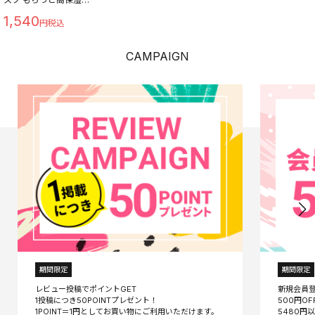
イプ
1,540
CAMPAIGN
期間限定
期間限定
レビュー投稿でポイントGET
新規会員
1投稿につき50POINTプレゼント！
500円O