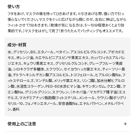
使い方
フタをあけ、マスクの端を持ってひきあげます。※引きあげる際、強い力で引っ
張らないでください。マスクをぐっと広げながら顔にのせ、左右に伸ばしながら
フィットさせて1分おきます。（乾燥が気になる方は、5～10分程度おくとより効
果的です。）マスクをはがして完了！折りたたんでパッティングもオススメです。
成分・材質
水、グリセリン、BG、エタノール、ベタイン、アスコルビルグルコシド、アボカドエ
キス、オレンジ油、カエサルピニアスピノサ果実エキス、カッパフィカスアルバレ
ジエキス、キュウリ果実エキス、グリセリルグルコシド、グレープフルーツ果皮
油、シロキクラゲ多糖体、スクワラン、セイヨウハッカ葉エキス、ティーツリー葉
油、テトラヘキシルデカン酸アスコルビル、トコフェロール、ヒアルロン酸Na、フ
ィトステロールズ、マンデル酸、メリッサ葉エキス、リンゴ酸、加水分解ヒアルロ
ン酸、水溶性コラーゲン、PEG-60水添ヒマシ油、キサンタンガム、クエン酸、ク
エン酸Na、グリシルグリシン、スクワレン、（ホホバ油／マカデミア種子油）エス
テルズ、マカデミアナッツ脂肪酸フィトステリル、メントール、ラウリン酸ポリグリ
セリル-10、フェノキシエタノール、安息香酸Na、エチルパラベン、メチルパラベ
ン、香料
使用上のご注意