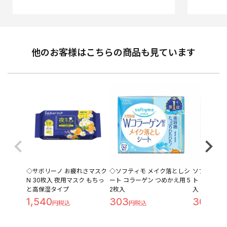
他のお客様はこちらの商品も見ています
◇サボリーノ お疲れさマスク
◇ソフティモ メイク落としシ
ソフティモ
N 30枚入 夜用マスク もちっ
ート コラーゲン つめかえ用 5
ト ホワイト 
と高保湿タイプ
2枚入
入
1,540
303
303