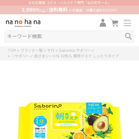
なの花薬局 コスメ・ヘルスケア専門「なの花モール」
3,980
送料無料
円以上で
※北海道・沖縄は送料50%OFF
TOP
ブランド一覧
サ行
Saborino サボリーノ
◇サボリーノ 目ざまシートN 32枚入 朝用マスク しっとりタイプ