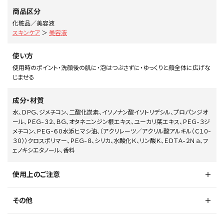
商品区分
化粧品／美容液
スキンケア
＞
美容液
使い方
使用時のポイント・洗顔後の肌に・泡はつぶさずに・ゆっくりと顔全体に広げな
じませる
成分・材質
水、ＤＰＧ、ジメチコン、二酸化炭素、イソノナン酸イソトリデシル、プロパンジオ
ール、ＰＥＧ-３２、ＢＧ、オタネニンジン根エキス、ユーカリ葉エキス、ＰＥＧ-３ジ
メチコン、ＰＥＧ-６０水添ヒマシ油、（アクリレーツ／アクリル酸アルキル（Ｃ１０-
３０））クロスポリマー、ＰＥＧ-８、シリカ、水酸化Ｋ、リン酸Ｋ、ＥＤＴＡ-２Ｎａ、フ
ェノキシエタノール、香料
使用上のご注意
その他