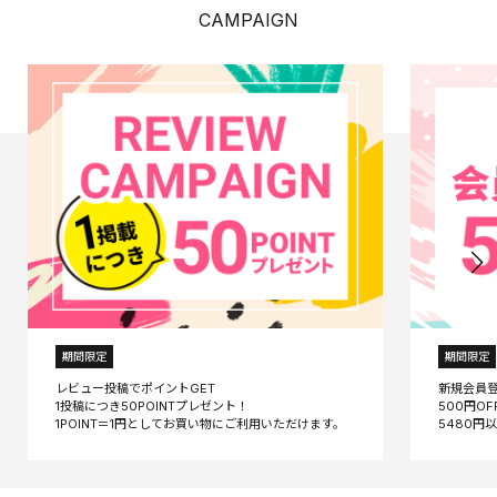
CAMPAIGN
期間限定
期間限定
レビュー投稿でポイントGET
新規会員
1投稿につき50POINTプレゼント！
500円O