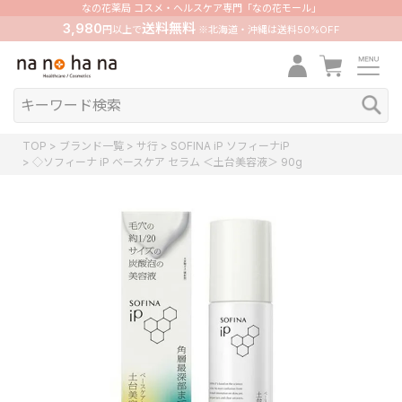
なの花薬局 コスメ・ヘルスケア専門「なの花モール」
3,980
送料無料
円以上で
※北海道・沖縄は送料50%OFF
TOP
ブランド一覧
サ行
SOFINA iP ソフィーナiP
◇ソフィーナ iP ベースケア セラム ＜土台美容液＞ 90g