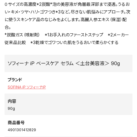
０サイズの高濃度*2炭酸*泡の美容液が角層最深部まで浸透。うるお
い・キメ・ツヤ・ハリ・ゴワつき*3など、尽きない肌悩みにアプローチ。次
に使うスキンケア品のなじみをよくします。高麗人参エキス（保湿）配
合。
*炭酸ガス（噴射剤） *1お手入れのファーストステップ *2メーカー
従来品比較 *3乾燥でゴワついた肌をうるおいで柔らかくする
ソフィーナ iP ベースケア セラム ＜土台美容液＞ 90g
ブランド
SOFINA iP ソフィーナiP
内容
90g
商品番号
4901301412829