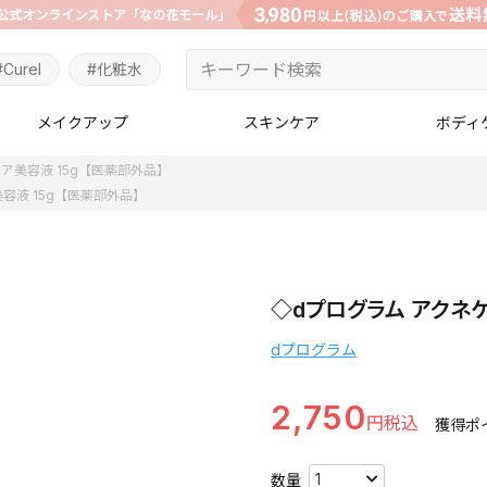
#Curel
#化粧水
メイクアップ
スキンケア
ボディ
ア美容液 15g【医薬部外品】
容液 15g【医薬部外品】
◇dプログラム アクネケ
dプログラム
2,750
獲得ポ