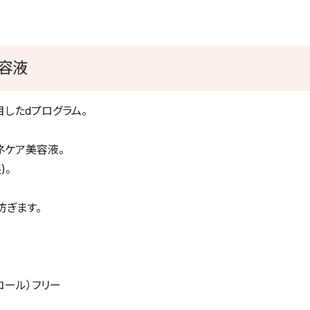
容液
したdプログラム。
ネケア美容液。
)。
防ぎます。
コール）フリー