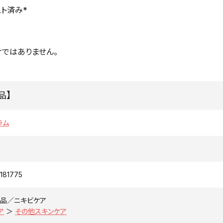
ト済み*
ではありません。
品】
ラム
181775
品／ニキビケア
ア
＞
その他スキンケア