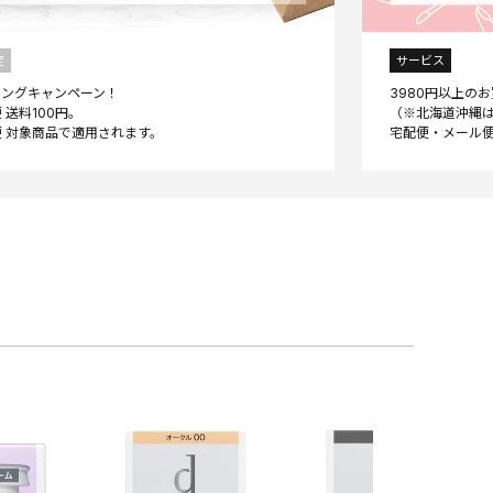
定
サービス
ニングキャンペーン！
3980円以上の
 送料100円。
（※北海道沖縄は