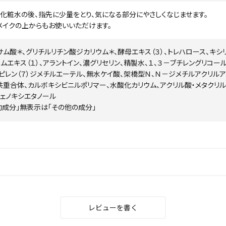
、化粧水の後、指先に少量をとり、気になる部分にやさしくなじませます。
メイクの上からもお使いいただけます。
サム酸＊、グリチルリチン酸ジカリウム＊、酵母エキス（３）、トレハロース、キシ
イムエキス（１）、アラントイン、濃グリセリン、精製水、１、３－ブチレングリコー
ピレン（７）ジメチルエーテル、無水ケイ酸、架橋型Ｎ、Ｎ－ジメチルアクリル
共重合体、カルボキシビニルポリマー、水酸化カリウム、アクリル酸・メタクリ
フェノキシエタノール
効成分」無表示は「その他の成分」
レビューを書く