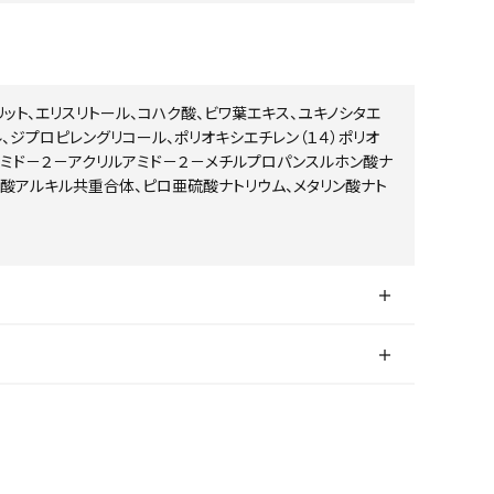
リット、エリスリトール、コハク酸、ビワ葉エキス、ユキノシタエ
ル、ジプロピレングリコール、ポリオキシエチレン（１４）ポリオ
アミド－２－アクリルアミド－２－メチルプロパンスルホン酸ナ
ル酸アルキル共重合体、ピロ亜硫酸ナトリウム、メタリン酸ナト