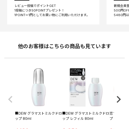
レビュー投稿でポイントGET
新規会員
1投稿につき50POINTプレゼント！
500円O
他のお客様はこちらの商品も見ています
■DEW グラマストミルクドロ
■DEW グラマストミルクドロ
恋するおし
ップ 80ml
ップ レフィル 80ml
プ 80g