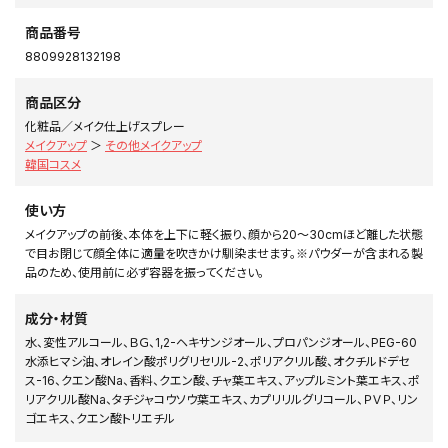
商品番号
8809928132198
商品区分
化粧品／メイク仕上げスプレー
メイクアップ
＞
その他メイクアップ
韓国コスメ
使い方
メイクアップの前後、本体を上下に軽く振り、顔から20～30cmほど離した状態
で目お閉じて顔全体に適量を吹きかけ馴染ませます。※パウダーが含まれる製
品のため、使用前に必ず容器を振ってください。
成分・材質
水、変性アルコール、ＢＧ、1,2-ヘキサンジオール、プロパンジオール、PEG-60
水添ヒマシ油、オレイン酸ポリグリセリル-2、ポリアクリル酸、オクチルドデセ
ス-16、クエン酸Na、香料、クエン酸、チャ葉エキス、アップルミント葉エキス、ポ
リアクリル酸Na、タチジャコウソウ葉エキス、カプリリルグリコール、ＰＶＰ、リン
ゴエキス、クエン酸トリエチル