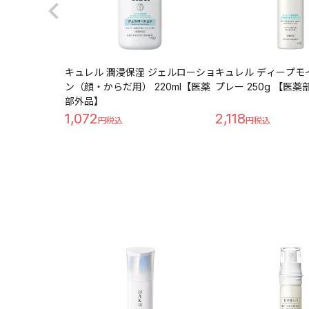
キュレル 潤浸保湿 ジェルローショ
キュレル ディープモ
ン（顔・からだ用） 220ml【医薬
プレー 250g 【医
部外品】
1,072
2,118