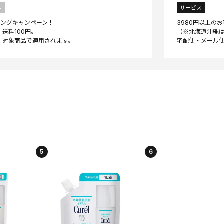
定
サービス
ニングキャンペーン！
3980円以上の
 送料100円。
（※北海道沖縄は
5
6