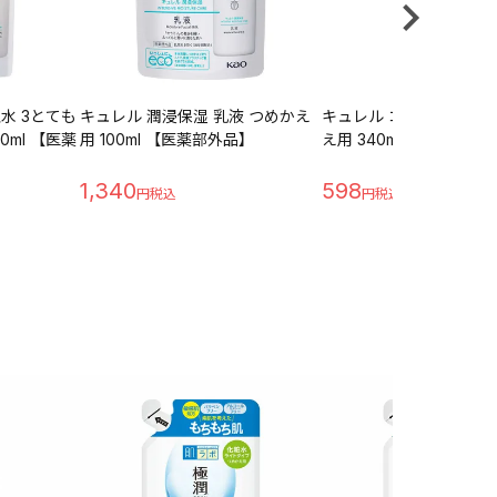
水 3とても
キュレル 潤浸保湿 乳液 つめかえ
キュレル コンディショナ
0ml 【医薬
用 100ml 【医薬部外品】
え用 340ml 【医薬部外
1,340
598