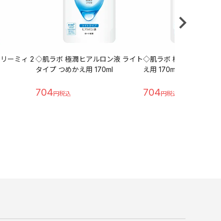
リーミィ 2
◇肌ラボ 極潤ヒアルロン液 ライト
◇肌ラボ 極潤ヒアルロン
タイプ つめかえ用 170ml
え用 170ml
704
704