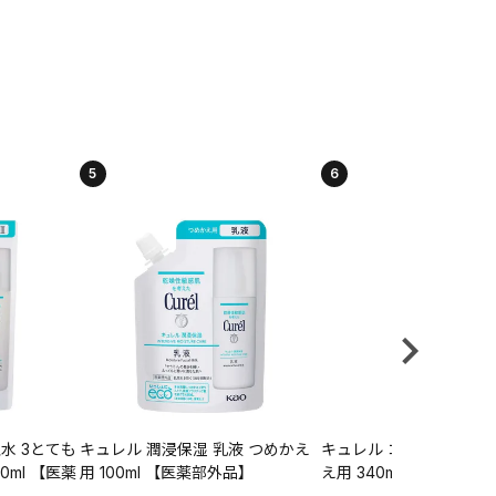
5
6
水 3とても
キュレル 潤浸保湿 乳液 つめかえ
キュレル コンディショナ
0ml 【医薬
用 100ml 【医薬部外品】
え用 340ml 【医薬部外