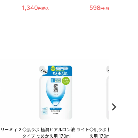
1,340
598
リーミィ 2
◇肌ラボ 極潤ヒアルロン液 ライト
◇肌ラボ 極潤ヒアルロン
タイプ つめかえ用 170ml
え用 170ml