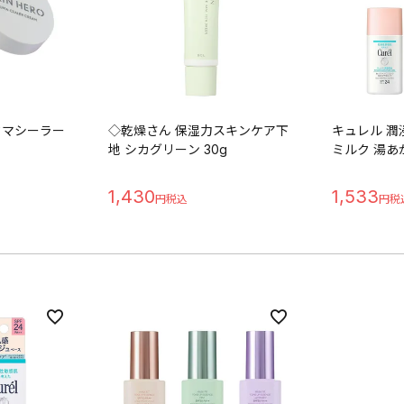
クマシーラー
◇乾燥さん 保湿力スキンケア下
キュレル 潤
地 シカグリーン 30g
ミルク 湯あが
1,430
1,533