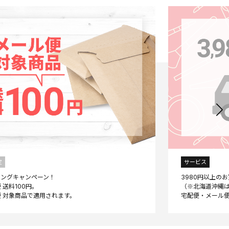
定
サービス
ニングキャンペーン！
3980円以上の
 送料100円。
（※北海道沖縄は