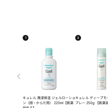
1
2
キュレル 潤浸保湿 ジェルローショ
キュレル ディープモ
ン（顔・からだ用） 220ml【医薬
プレー 250g 【医
部外品】