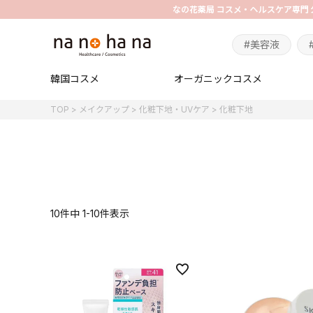
#美容液
韓国コスメ
オーガニックコスメ
TOP
メイクアップ
化粧下地・UVケア
化粧下地
10
件中
1
-
10
件表示