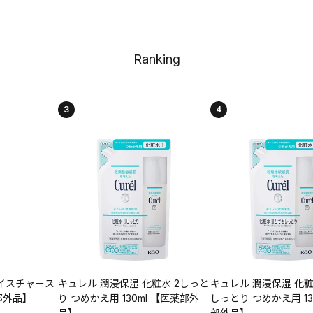
Ranking
3
4
イスチャース
キュレル 潤浸保湿 化粧水 2しっと
キュレル 潤浸保湿 化粧
薬部外品】
り つめかえ用 130ml 【医薬部外
しっとり つめかえ用 13
品】
部外品】