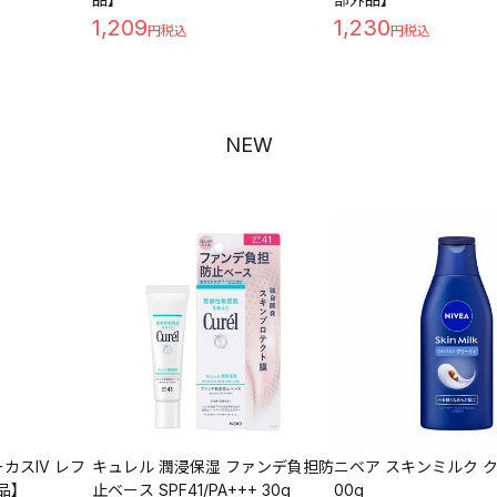
1,209
1,230
NEW
カスIV レフ
キュレル 潤浸保湿 ファンデ負担防
ニベア スキンミルク ク
外品】
止ベース SPF41/PA+++ 30g
00g