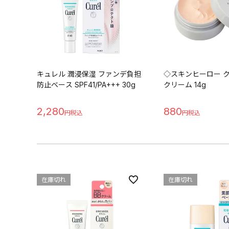
キュレル 潤浸保湿 ファンデ負担
◇スキンヒーロー 
防止ベース SPF41/PA+++ 30g
クリーム 14g
2,280
880
在庫切れ
在庫切れ