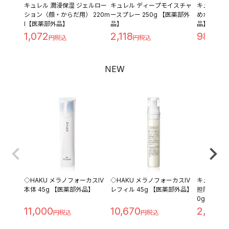
キュレル 潤浸保湿 ジェルロー
キュレル ディープモイスチャ
キュレル 潤
ション（顔・からだ用） 220m
ースプレー 250g 【医薬部外
めかえ用 1
l【医薬部外品】
品】
品】
1,072
2,118
980
NEW
◇HAKU メラノフォーカスIV
◇HAKU メラノフォーカスIV
キュレル 
本体 45g 【医薬部外品】
レフィル 45g 【医薬部外品】
担防止ベース 
0g
11,000
10,670
2,280