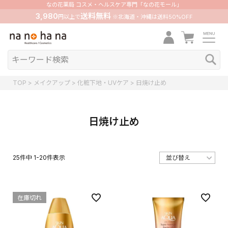
なの花薬局 コスメ・ヘルスケア専門「なの花モール」
3,980
送料無料
円以上で
※北海道・沖縄は送料50%OFF
TOP
メイクアップ
化粧下地・UVケア
日焼け止め
日焼け止め
25
件中
1
-
20
件表示
在庫切れ