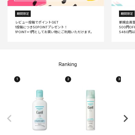
期間限定
期間限定
レビュー投稿でポイントGET
新規会員
1投稿につき50POINTプレゼント！
500円O
Ranking
1
2
3