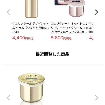
◇エリクシール デザインタイ
◇エリクシール ホワイト エン
◇エリクシ
ム セラム（つけかえ専用レフ
リッチド クリアクリーム ＴＢ
エマルジョン 
ィル）
(つけかえ専用レフィル)(医薬
用）110ml
部外品) 45g
4,400
8,800
4,070
最近閲覧した商品