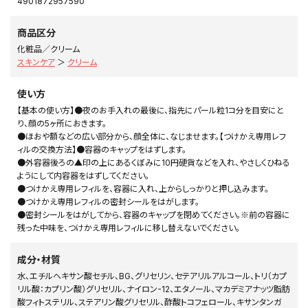
4901872957590
商品区分
化粧品／クリーム
スキンケア
＞
クリーム
使い方
【基本の使い方】●夜のお手入れの最後に、指先にパール粒1コ分を目安にと
り、顔の5ヶ所におきます。
●ほおや額などの広い部分から、顔全体に、なじませます。【つけかえ専用レフ
ィルの交換方法】●容器のキャップをはずします。
●外容器後ろの▲印の上にあるくぼみに10円硬貨などを入れ、やさしくひねる
ようにして内容器をはずしてください。
●つけかえ専用レフィルを、容器に入れ、上からしっかりと押し込みます。
●つけかえ専用レフィルの密封シールをはがします。
●密封シールをはがしてから、容器のキャップを閉めてください。※前の容器に
残った中味を、つけかえ専用レフィルに移し替えないでください。
成分・材質
水、エチルヘキサン酸セチル、BG、グリセリン、セテアリルアルコール、トリ（カプ
リル酸：カプリン酸）グリセリル、ナイロン-12、エタノール、マカデミアナッツ脂肪
酸フィトステリル、ステアリン酸グリセリル、酢酸トコフェロール、キサンタンガ