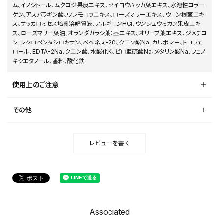
ム、イノシトール、ムクロジ果皮エキス、セイヨウハッカ葉エキス、水溶性コラー
ゲン、アスパラギン酸、ワレモコウエキス、ローズマリーエキス、ウコン根茎エキ
ス、サッカロミセス培養溶解質液、アルギニンHCl、ウンシュウミカン果皮エキ
ス、ローズマリー葉油、オランダガラシ葉：茎エキス、オリーブ葉エキス、ジメチコ
ン、シクロペンタシロキサン、べへネス-20、クエン酸Na、カルボマー、トコフェ
ロール、EDTA-2Na、クエン酸、水酸化K、ピロ亜硫酸Na、メタリン酸Na、フェノ
キシエタノール、香料、酸化鉄
使用上のご注意
その他
レビューを書く
Associated