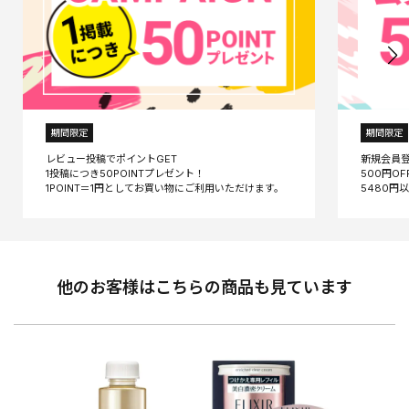
期間限定
期間限定
レビュー投稿でポイントGET
新規会員
1投稿につき50POINTプレゼント！
500円O
他のお客様はこちらの商品も見ています