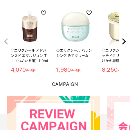
◇エリクシール アドバ
◇エリクシール バラン
◇エリクシール 
ンスド エマルジョン Ｔ
シング みずクリーム
ッチドクリーム T
III （つめかえ用）110ml
けかえ専用レフィ
4,070
1,980
8,250
CAMPAIGN