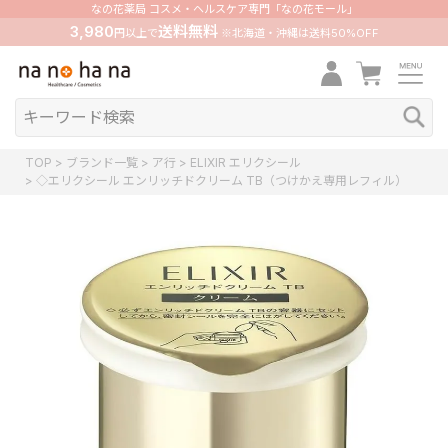
なの花薬局 コスメ・ヘルスケア専門「なの花モール」
3,980
送料無料
円以上で
※北海道・沖縄は送料50%OFF
TOP
ブランド一覧
ア行
ELIXIR エリクシール
◇エリクシール エンリッチドクリーム TB（つけかえ専用レフィル）