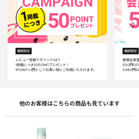
期間限定
期間限定
レビュー投稿でポイントGET
新規会員
1投稿につき50POINTプレゼント！
500円O
他のお客様はこちらの商品も見ています