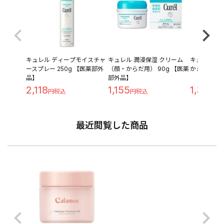
キュレル ディープモイスチャ
キュレル 潤浸保湿 クリーム
キュレル 潤
ースプレー 250g 【医薬部外
（顔・からだ用） 90g 【医薬
かえ用 100
品】
部外品】
2,118
1,155
1,340
最近閲覧した商品