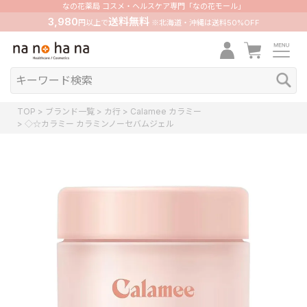
なの花薬局 コスメ・ヘルスケア専門「なの花モール」
3,980
送料無料
円以上で
※北海道・沖縄は送料50%OFF
TOP
ブランド一覧
カ行
Calamee カラミー
◇☆カラミー カラミンノーセバムジェル