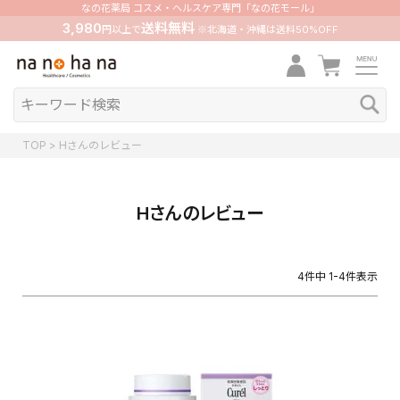
なの花薬局 コスメ・ヘルスケア専門「なの花モール」
3,980
送料無料
円以上で
※北海道・沖縄は送料50%OFF
TOP
Hさんのレビュー
Hさんのレビュー
4
件中
1
-
4
件表示