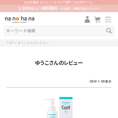
なの花薬局 コスメ・ヘルスケア専門「なの花モール」
3,980
送料無料
円以上で
※北海道・沖縄は送料50%OFF
TOP
ゆうこさんのレビュー
ゆうこさんのレビュー
1
件中
1
-
1
件表示