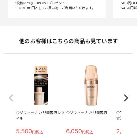
1投稿につき50POINTプレゼント！
500円O
他のお客様はこちらの商品も見ています
◇ソフィーナ ハリ美容液レフ
◇ソフィーナ ハリ美容液
◇アネッサ
ィル
容液 つめかえ
5,500
6,050
2,398