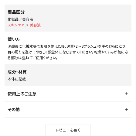
商品区分
化粧品／美容液
スキンケア
＞
美容液
使い方
洗顔後に化粧水等でお肌を整えた後、適量（2～3プッシュ）を手のひらにとり、
目の周りを避けてやさしく顔全体になじませてください。乾燥やくすみが気にな
る部分は重ねてご使用ください。
成分・材質
本体に記載
使用上のご注意
その他
レビューを書く