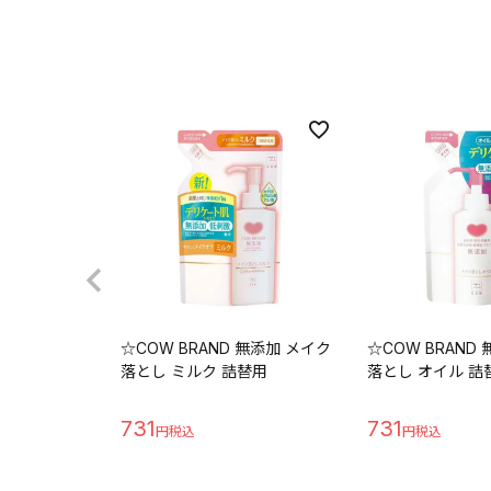
☆COW BRAND 無添加 メイク
☆COW BRAND
落とし ミルク 詰替用
落とし オイル 詰
731
731