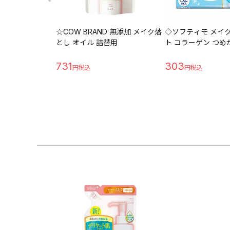
☆COW BRAND 無添加 メイク落
◇ソフティモ メイ
とし オイル 詰替用
ト コラーゲン つめ
731
303