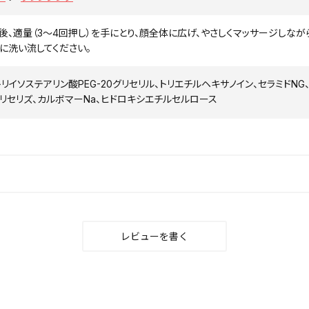
後、適量（3～4回押し）を手にとり、顔全体に広げ、やさしくマッサージしな
に洗い流してください。
トリイソステアリン酸PEG-20グリセリル、トリエチルヘキサノイン、セラミドNG
6グリセリズ、カルボマーNa、ヒドロキシエチルセルロース
レビューを書く