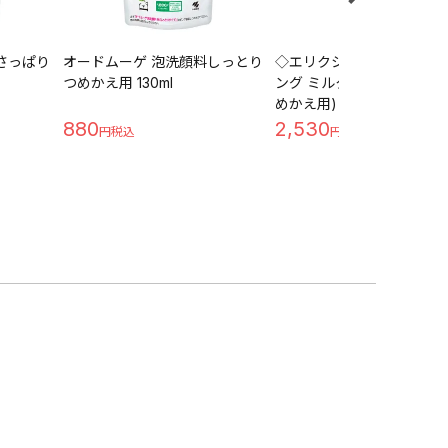
さっぱり
オードムーゲ 泡洗顔料しっとり
◇エリクシール ルフレ バ
つめかえ用 130ml
ング ミルク Ⅰさらさらタイプ
めかえ用) 110mL
880
2,530