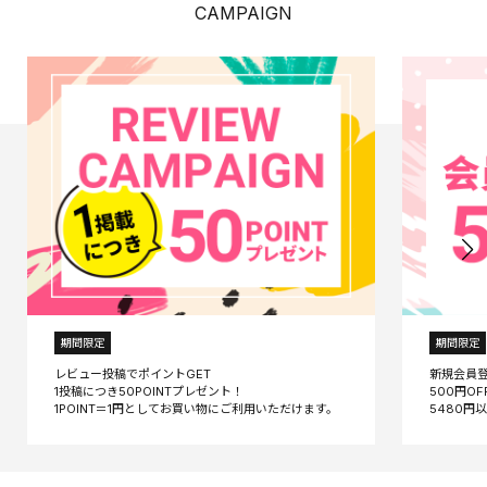
CAMPAIGN
期間限定
期間限定
レビュー投稿でポイントGET
新規会員
1投稿につき50POINTプレゼント！
500円O