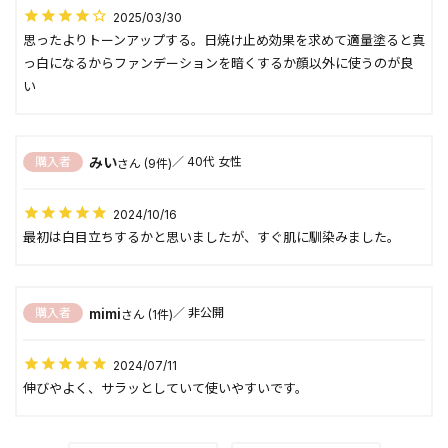
2025/03/30
思ったよりトーンアップする。日焼け止め効果を求めて適量塗ると真
っ白になるからファンデーションを暗くするか顔以外に使うのが良
い
みい
購入者
40代
女性
9
2024/10/16
最初は白目立ちするかと思いましたが、すぐ肌に馴染みました。
mimi
購入者
非公開
1
2024/07/11
伸びやよく、サラッとしていて使いやすいです。