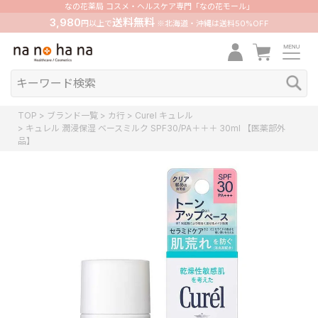
なの花薬局 コスメ・ヘルスケア専門「なの花モール」
3,980
送料無料
円以上で
※北海道・沖縄は送料50%OFF
TOP
ブランド一覧
カ行
Curel キュレル
キュレル 潤浸保湿 ベースミルク SPF30/PA＋＋＋ 30ml 【医薬部外
品】