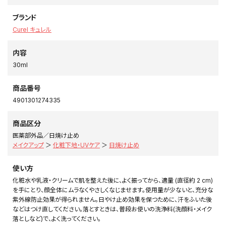
ブランド
Curel キュレル
内容
30ml
商品番号
4901301274335
商品区分
医薬部外品／日焼け止め
メイクアップ
＞
化粧下地・UVケア
＞
日焼け止め
使い方
化粧水や乳液・クリームで肌を整えた後に、よく振ってから、適量 (直径約 2 cm)
を手にとり、顔全体にムラなくやさしくなじませます。使用量が少ないと、充分な
紫外線防止効果が得られません。日やけ止め効果を保つために、汗をふいた後
などはつけ直してください。落とすときは、普段お使いの洗浄料(洗顔料・メイク
落としなど)で、よく洗ってください。