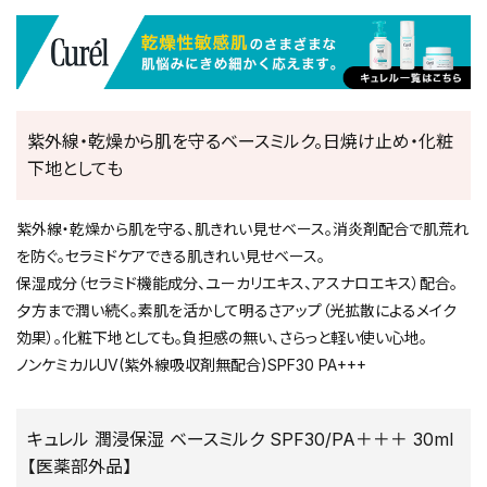
紫外線・乾燥から肌を守るベースミルク。日焼け止め・化粧
下地としても
紫外線・乾燥から肌を守る、肌きれい見せベース。消炎剤配合で肌荒れ
を防ぐ。セラミドケアできる肌きれい見せベース。
保湿成分（セラミド機能成分、ユーカリエキス、アスナロエキス）配合。
夕方まで潤い続く。素肌を活かして明るさアップ（光拡散によるメイク
効果）。化粧下地としても。負担感の無い、さらっと軽い使い心地。
ノンケミカルUV(紫外線吸収剤無配合)SPF30 PA+++
キュレル 潤浸保湿 ベースミルク SPF30/PA＋＋＋ 30ml
【医薬部外品】