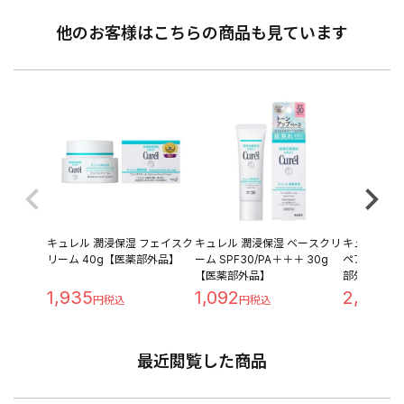
他のお客様はこちらの商品も見ています
キュレル 潤浸保湿 フェイスク
キュレル 潤浸保湿 ベースクリ
キュレル 潤
リーム 40g【医薬部外品】
ーム SPF30/PA＋＋＋ 30g
ペアアイクリ
【医薬部外品】
部外品】
1,935
1,092
2,380
最近閲覧した商品