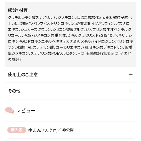
成分・材質
グリチルレチン酸ステアリル＊、ジメチコン、低温焼成酸化Zn、BG、微粒子酸化
Ti、水、流動イソパラフィン、トリシロキサン、軽質流動イソパラフィン、アスナロ
エキス、シュガースクワラン、シリコン被覆タルク、ジカプリン酸ネオペンチルグ
リコール、POE・ジメチコン共重合体、DPG、グリセリン、PEG1540、ヘキサデシ
ロキシPGヒドロキシエチルヘキサデカナミド、メチルハイドロジェンポリシロキ
サン、水酸化Al、ステアリン酸、ユーカリエキス、パルミチン酸デキストリン、架橋
型ジメチコン、ステアリン酸POEソルビタン、＊は「有効成分」無表示は「その他
の成分」
使用上のご注意
その他
ゆまん
購入者
非公開
1