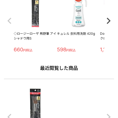
◇ロージーローザ 熊野筆 アイ
キュレル 衣料用洗剤 420g
Dove ク
シャドウ用S
クロ&シアバタ
660
598
1,180
最近閲覧した商品