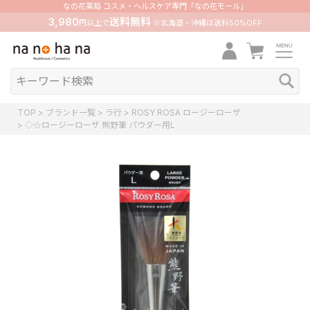
なの花薬局 コスメ・ヘルスケア専門「なの花モール」
3,980
送料無料
円以上で
※北海道・沖縄は送料50%OFF
TOP
ブランド一覧
ラ行
ROSY ROSA ロージーローザ
◇☆ロージーローザ 熊野筆 パウダー用L