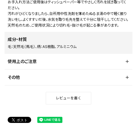
お手入れ方法ご使用後はティッシュペーパー等でやさしく汚れを拭き取ってく
ださい。
汚れがひどくなりましたら、台所用中性洗剤を薄めたぬるま湯の中で軽く振り
洗いをし、よくすすいだ後、水気を取り毛先を整えて十分に陰干ししてください。
天然毛のため、ご使用状況により切れ毛・抜け毛が起こる事があります。
成分・材質
毛：天然毛（馬毛）、柄：AS樹脂、アルミニウム
使用上のご注意
その他
レビューを書く