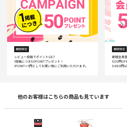
期間限定
期間限定
レビュー投稿でポイントGET
新規会員
1投稿につき50POINTプレゼント！
500円O
他のお客様はこちらの商品も見ています