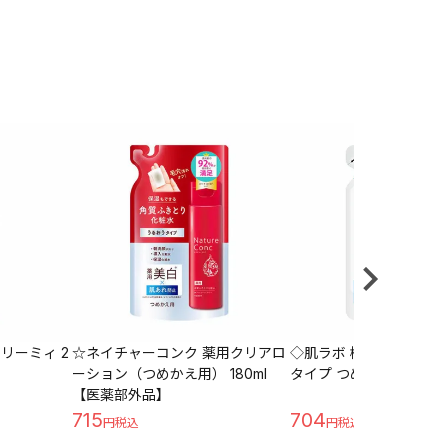
リーミィ 2
☆ネイチャーコンク 薬用クリアロ
◇肌ラボ 極潤ヒアルロン
ーション（つめかえ用） 180ml
タイプ つめかえ用 170ml
【医薬部外品】
715
704