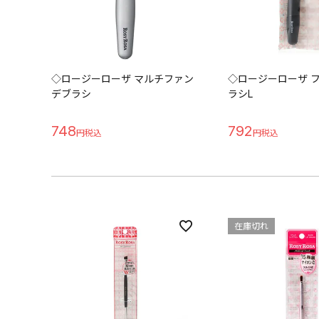
◇ロージーローザ マルチファン
◇ロージーローザ 
デブラシ
ラシL
748
792
在庫切れ