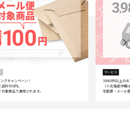
定
サービス
ニングキャンペーン！
3980円以上の
 送料100円。
（※北海道沖縄は