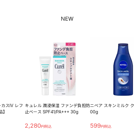
NEW
カスIV レフ
キュレル 潤浸保湿 ファンデ負担防
ニベア スキンミルク ク
外品】
止ベース SPF41/PA+++ 30g
00g
2,280
599