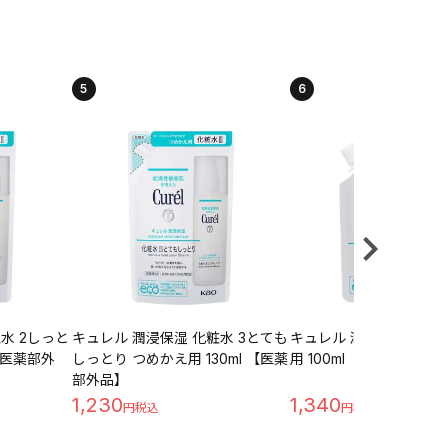
5
6
水 2しっと
キュレル 潤浸保湿 化粧水 3とても
キュレル 潤浸保湿 乳液
 【医薬部外
しっとり つめかえ用 130ml 【医薬
用 100ml 【医薬部外品】
部外品】
1,230
1,340