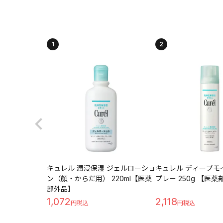
1
2
キュレル 潤浸保湿 ジェルローショ
キュレル ディープモ
ン（顔・からだ用） 220ml【医薬
プレー 250g 【医
部外品】
1,072
2,118