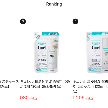
Ranking
3
4
イスチャース
キュレル 潤浸保湿 泡洗顔料 つめ
キュレル 潤浸保湿 化粧
薬部外品】
かえ用 130ml【医薬部外品】
り つめかえ用 130ml
品】
980
1,209