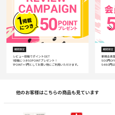
期間限定
期間限定
レビュー投稿でポイントGET
新規会員
1投稿につき50POINTプレゼント！
500円O
他のお客様はこちらの商品も見ています