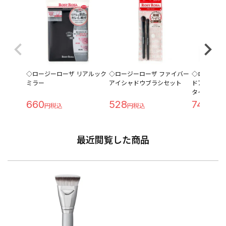
◇ロージーローザ リアルック
◇ロージーローザ ファイバー
◇ロージー
ミラー
アイシャドウブラシセット
ドアイブロ
タイプ
660
528
748
最近閲覧した商品