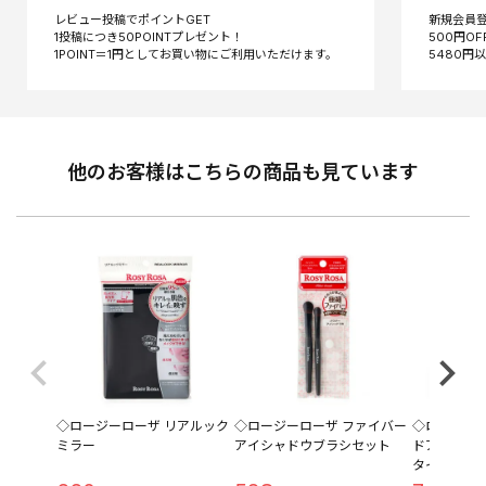
レビュー投稿でポイントGET
新規会員
1投稿につき50POINTプレゼント！
500円O
他のお客様はこちらの商品も見ています
◇ロージーローザ リアルック
◇ロージーローザ ファイバー
◇ロージー
ミラー
アイシャドウブラシセット
ドアイブロ
タイプ