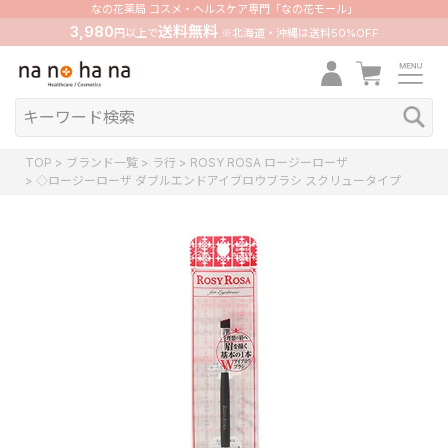
なの花薬局 コスメ・ヘルスケア専門「なの花モール」
3,980
送料無料
円以上で
※北海道・沖縄は送料50%OFF
TOP
ブランド一覧
ラ行
ROSY ROSA ロージーローザ
◇ロージーローザ ダブルエンドアイブロウブラシ スクリュータイプ