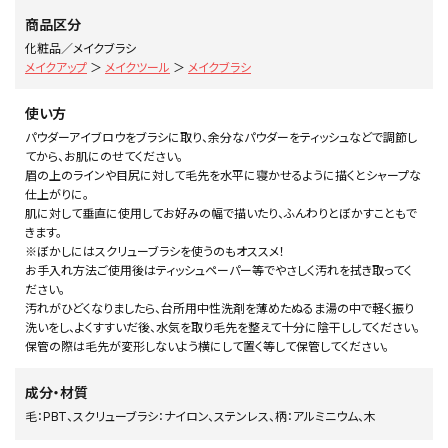
商品区分
化粧品／メイクブラシ
メイクアップ
＞
メイクツール
＞
メイクブラシ
使い方
パウダーアイブロウをブラシに取り、余分なパウダーをティッシュなどで調節し
てから、お肌にのせてください。
眉の上のラインや目尻に対して毛先を水平に寝かせるように描くとシャープな
仕上がりに。
肌に対して垂直に使用してお好みの幅で描いたり、ふんわりとぼかすこともで
きます。
※ぼかしにはスクリューブラシを使うのもオススメ！
お手入れ方法ご使用後はティッシュペーパー等でやさしく汚れを拭き取ってく
ださい。
汚れがひどくなりましたら、台所用中性洗剤を薄めたぬるま湯の中で軽く振り
洗いをし、よくすすいだ後、水気を取り毛先を整えて十分に陰干ししてください。
保管の際は毛先が変形しないよう横にして置く等して保管してください。
成分・材質
毛：PBT、スクリューブラシ：ナイロン、ステンレス、柄：アルミニウム、木