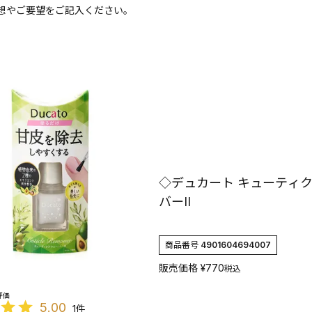
想やご要望をご記入ください。
◇デュカート キューティ
バーII
商品番号
4901604694007
販売価格
¥
770
税込
5.00
1