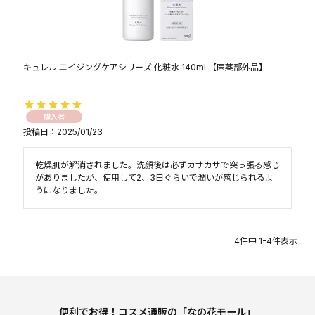
キュレル エイジングケアシリーズ 化粧水 140ml 【医薬部外品】
購入者
投稿日
2025/01/23
乾燥肌が解消されました。洗顔後は必ずカサカサで突っ張る感じ
がありましたが、使用して2、3日ぐらいで潤いが感じられるよ
うになりました。
4
件中
1
-
4
件表示
便利でお得！コスメ通販の「なの花モール」